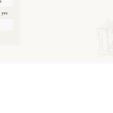
s
:
yes