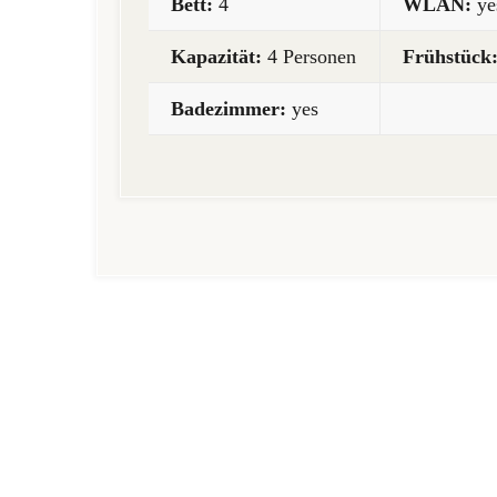
Bett:
4
WLAN:
ye
Kapazität:
4 Personen
Frühstück
Badezimmer:
yes